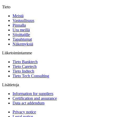
Tieto
Meistä
Vastuullisuus
Pinnalla
Ura meillä
Sijoittajille
Tapahtumat
Näkemyksiä
Liiketoimintamme
Tieto Banktech
Tieto Caretech
Tieto Indtech
Tieto Tech Consulting
Lisätietoja
Information for suppliers
Certification and assurance
Data act addendum
Privacy notice
Legal notice