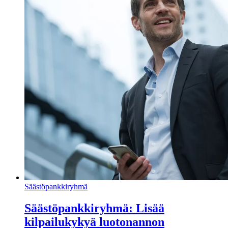
Säästöpankkiryhmä
Säästöpankkiryhmä: Lisää
kilpailukykyä luotonannon