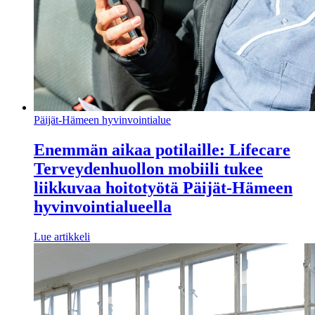
Päijät-Hämeen hyvinvointialue
Enemmän aikaa potilaille: Lifecare
Terveydenhuollon mobiili tukee
liikkuvaa hoitotyötä Päijät-Hämeen
hyvinvointialueella
Lue artikkeli