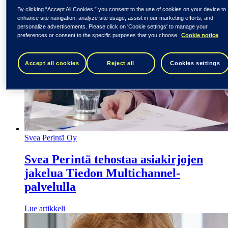
By clicking “Accept All Cookies,” you consent to the use of cookies on your device to
enhance site navigation, analyze site usage, assist in our marketing efforts, and
personalize advertisements. Please click on 'Cookie settings' to manage your
preferences or consent to the specific purposes that you choose.
Cookie notice
Accept all cookies
Reject all
Cookies settings
Svea Perintä Oy
Svea Perintä tehostaa asiakirjojen
jakelua Tiedon Multichannel-
palvelulla
Lue artikkeli