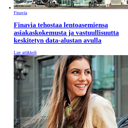
Finavia
Finavia tehostaa lentoasemiensa
asiakaskokemusta ja vastuullisuutta
keskitetyn data-alustan avulla
Lue artikkeli