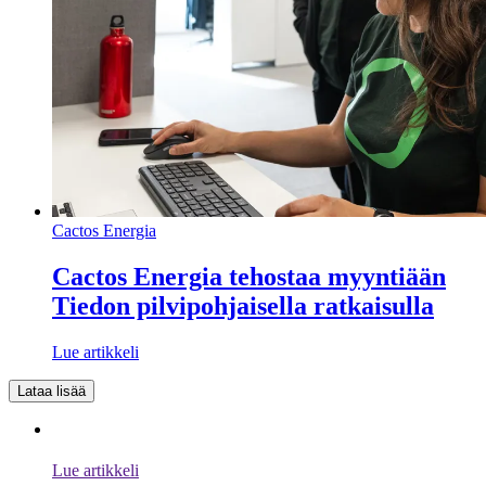
Cactos Energia
Cactos Energia tehostaa myyntiään
Tiedon pilvipohjaisella ratkaisulla
Lue artikkeli
Lataa lisää
Lue artikkeli