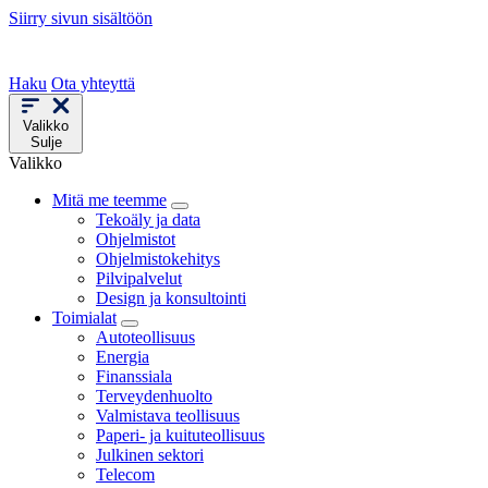
Siirry sivun sisältöön
Haku
Ota yhteyttä
Valikko
Sulje
Valikko
Mitä me teemme
Tekoäly ja data
Ohjelmistot
Ohjelmistokehitys
Pilvipalvelut
Design ja konsultointi
Toimialat
Autoteollisuus
Energia
Finanssiala
Terveydenhuolto
Valmistava teollisuus
Paperi- ja kuituteollisuus
Julkinen sektori
Telecom