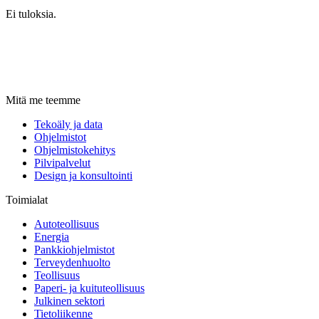
Ei tuloksia.
Mitä me teemme
Tekoäly ja data
Ohjelmistot
Ohjelmistokehitys
Pilvipalvelut
Design ja konsultointi
Toimialat
Autoteollisuus
Energia
Pankkiohjelmistot
Terveydenhuolto
Teollisuus
Paperi- ja kuituteollisuus
Julkinen sektori
Tietoliikenne