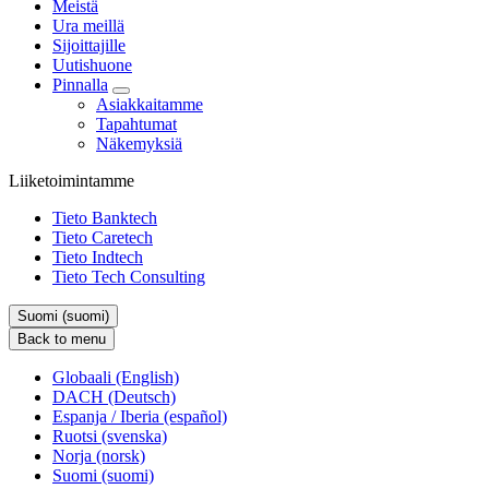
Meistä
Ura meillä
Sijoittajille
Uutishuone
Pinnalla
Asiakkaitamme
Tapahtumat
Näkemyksiä
Liiketoimintamme
Tieto Banktech
Tieto Caretech
Tieto Indtech
Tieto Tech Consulting
Suomi (suomi)
Back to menu
Globaali (English)
DACH (Deutsch)
Espanja / Iberia (español)
Ruotsi (svenska)
Norja (norsk)
Suomi (suomi)