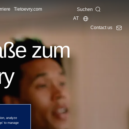
riere
Tietoevry.com
Suchen
AT
Contact us
aße zum
ry
tion, analyze
ngs' to manage