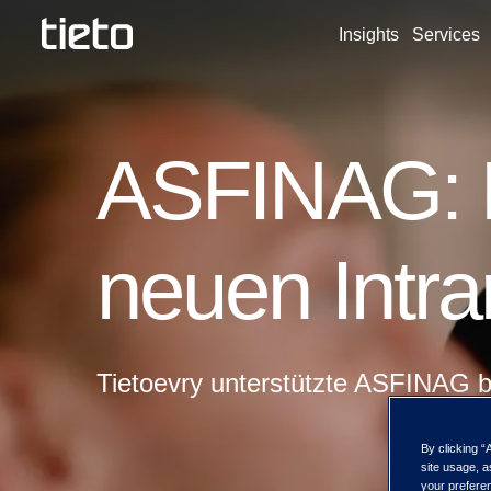
Insights
Services
ASFINAG: D
neuen Intra
Tietoevry unterstützte ASFINAG b
By clicking “
site usage, a
your preferen