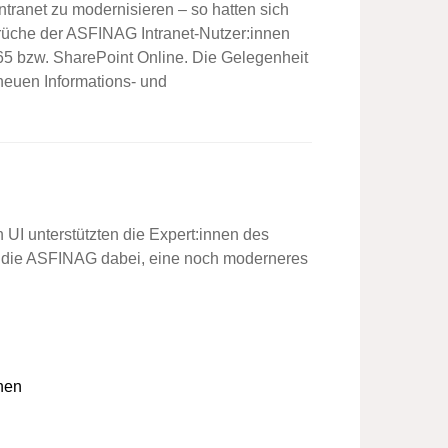
Intranet
zu modernisieren – so hatten sich
rüche der
ASFINAG
Intranet-
Nutzer:innen
65
bzw.
SharePoint Online
. Die Gelegenheit
 neuen Informations- und
 UI unterstützten die Expert:innen des
die ASFINAG dabei
, eine noch moderneres
nen