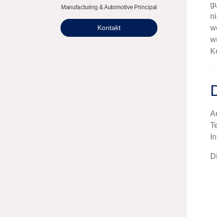
g
Manufacturing & Automotive Principal
n
w
Kontakt
w
K
A
T
In
D