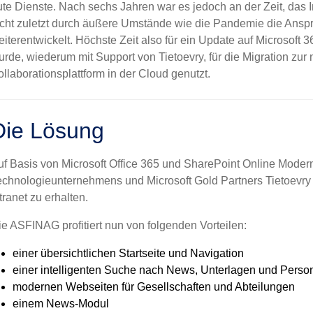
ute Dienste. Nach sechs
Jahren war es
jedoch
an der Zeit, das 
icht zuletzt durch äußere Umstände wie die Pandemie die Ansp
eiterentwickelt. Höchste Zeit also für ein Update auf
Microsoft 3
urde, wiederum mit Support von Tietoevry, für die Migration zur
ollaborationsplattform in der Cloud genutzt
.
Die Lösung
uf Basis von Microsoft Office 365 und SharePoint Online Modern
echnologieunternehmens und Microsoft Gold Partners Tietoevry
tranet zu erhalten.
ie ASFINAG profitiert nun von folgenden Vorteilen:
einer
übersichtliche
n Startseite und Navigation
einer intelligenten Suche nach News, Unterlagen und Perso
modernen Webseiten für Gesellschaften und Abteilungen
einem News-Modul