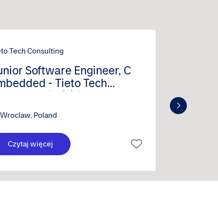
eto Tech Consulting
Tieto Tech
unior Software Engineer, C
Junior
mbedded - Tieto Tech
Enginee
onsulting (m/f/d)
Tieto T
Wroclaw, Poland
Wroclaw
Czytaj więcej
Czyta