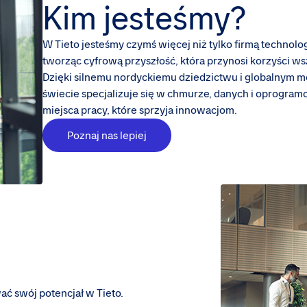
Kim jesteśmy?
W Tieto jesteśmy czymś więcej niż tylko firmą technolo
tworząc cyfrową przyszłość, która przynosi korzyści ws
Dzięki silnemu nordyckiemu dziedzictwu i globalnym m
świecie specjalizuje się w chmurze, danych i oprogram
miejsca pracy, które sprzyja innowacjom.
Poznaj nas lepiej
ć swój potencjał w Tieto.