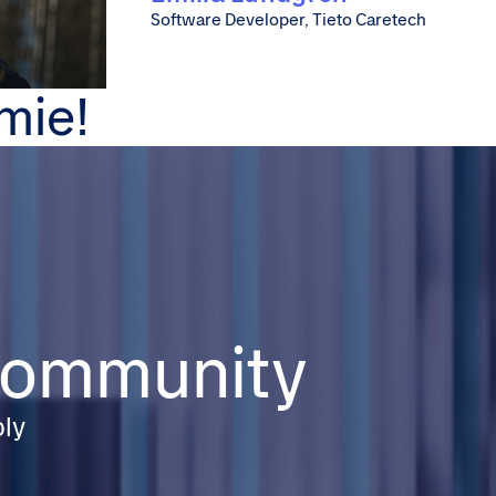
Software Developer, Tieto Caretech
mie!
 community
ply