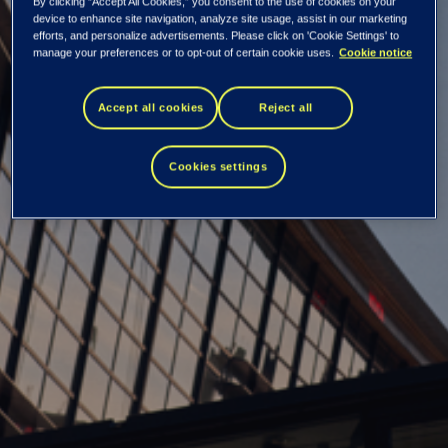
By clicking “Accept All Cookies,” you consent to the use of cookies on your
device to enhance site navigation, analyze site usage, assist in our marketing
efforts, and personalize advertisements. Please click on 'Cookie Settings' to
manage your preferences or to opt-out of certain cookie uses.
Cookie notice
Esityslista
Accept all cookies
Reject all
Cookies settings