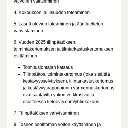
valvojien valitseminen
4. Kokouksen laillisuuden toteaminen
5. Läsnä olevien toteaminen ja ääniluettelon
vahvistaminen
6. Vuoden 2025 tilinpäätöksen,
toimintakertomuksen ja tilintarkastuskertomuksen
esittäminen
Toimitusjohtajan katsaus
Tilinpäätös, toimintakertomus (joka sisältää
kestävyysselvityksen), tilintarkastuskertomus
ja kestävyysraportoinnin varmennuskertomus
ovat saatavilla yhtiön verkkosivuilla
osoitteessa tietoevry.com/yhtiokokous.
7. Tilinpäätöksen vahvistaminen
8. Taseen osoittaman voiton käyttäminen ja