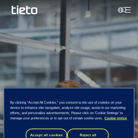
切换
查询
浆纸行业
By clicking “Accept All Cookies,” you consent to the use of cookies on your
device to enhance site navigation, analyze site usage, assist in our marketing
行业特定服务
efforts, and personalize advertisements. Please click on 'Cookie Settings' to
manage your preferences or to opt-out of certain cookie uses.
Cookie notice
Accept all cookies
Reject all
我们的功能可帮助您优化流程，例如为工厂执行系统引入