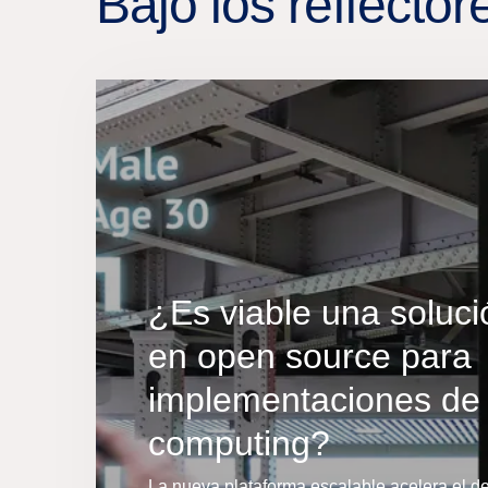
Bajo los reflector
¿Es viable una soluc
en open source para
implementaciones de
computing?
La nueva plataforma escalable acelera el d