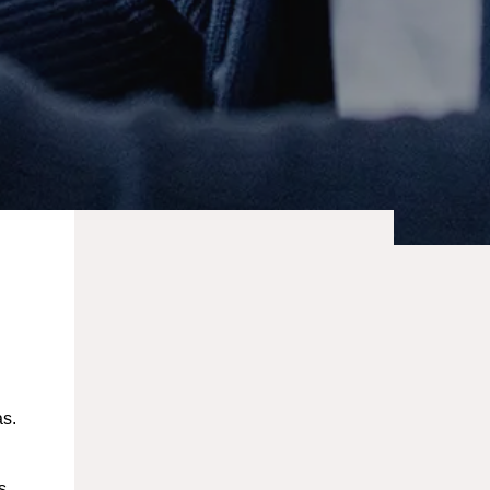
as.
s