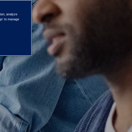
tion, analyze
ngs' to manage