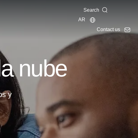
Search
AR
Contact us
 la nube
os y