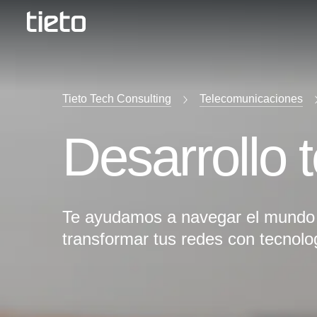
Tieto Tech Consulting
Telecomunicaciones
Desarrollo 
Te ayudamos a navegar el mundo c
transformar tus redes con tecnolo