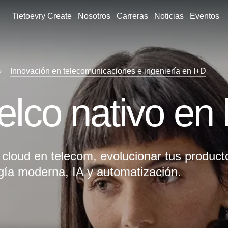
Tietoevry Create
Nosotros
Carreras
Noticias
Eventos
Innovación en telecomunicaciones e ingeniería en I+D
telco nativo en
loud en telecom, evolucionar tus product
gía moderna, IA y automatización.