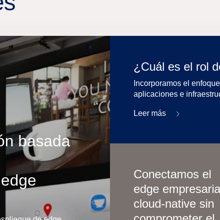
es
¿Cuál es el rol 
Incorporamos el enfoque 
aplicaciones e infraestru
Leer más
ión basada
Conectamos el
 edge
edge empresaria
cloud-native sin
comprometer el
espliegue de edge