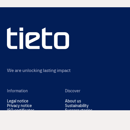
We are unlocking lasting impact
Information
Discover
Legal notice
About us
Privacy notice
Sustainability
ISO certificates
Success stories
Information for suppliers
Insights
Cookie settings
Contact us