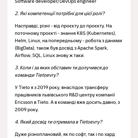
Software developer/DevOps engineer
2. Які компетенції потрібні для цієї ролі?
Насправді, різні - від проєкту до проєкту. На
поточному проєкті - знання K8S (Kubernetes),
Helm, Linux, на попередньому - робота з даними
(BigData), також був досвід з Apache Spark,
Airflow, SQL, Linux знову ж таки.
3. Коли і за яких обставин ти долучився до
команди Tietoevry?
У
Tieto
я з 2019 року, внаслідок трансферу
працівників львівського
R
&
D
центру компанії
Ericsson
в
Tieto
. А в команді вже досить давно, з
2009 року.
4. Який досвід ти отримала в Tietoevry?
Дуже різноплановий, як по софт, так і по хард