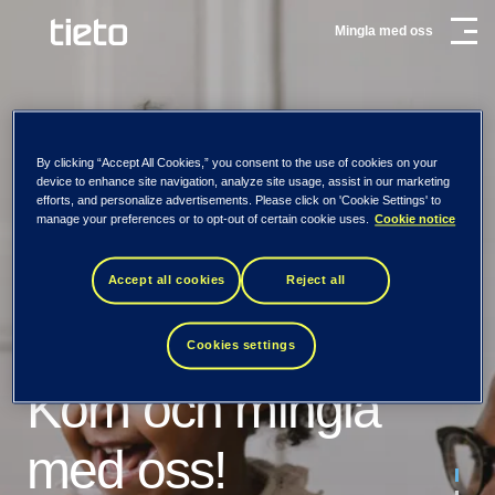
Mingla med oss
By clicking “Accept All Cookies,” you consent to the use of cookies on your
Ett ledande
device to enhance site navigation, analyze site usage, assist in our marketing
efforts, and personalize advertisements. Please click on 'Cookie Settings' to
manage your preferences or to opt-out of certain cookie uses.
Cookie notice
mjukvaru- och
Accept all cookies
Reject all
tjänsteföretag i
Cookies settings
Norden
Kom och mingla
Vi ser fram emot att
Tieto vill omsätta möjligheterna i den
med oss!
datadrivna världen till livslångt värde för
träffa dig!