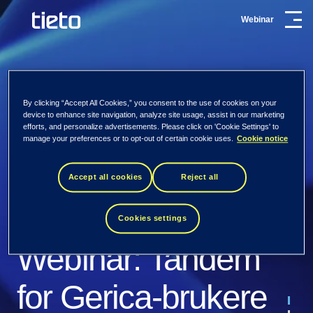
Webinar
By clicking “Accept All Cookies,” you consent to the use of cookies on your
device to enhance site navigation, analyze site usage, assist in our marketing
efforts, and personalize advertisements. Please click on 'Cookie Settings' to
manage your preferences or to opt-out of certain cookie uses.
Cookie notice
Vi skaper digitale
Accept all cookies
Reject all
fortrinn
Cookies settings
Som et ledende foretak innen digitale
Webinar: Tandem
tjenester og programvare, med lokal
Webinar: Tandem -
tilstedeværelse og global kapasitet, skaper vi
for Gerica-brukere
digitale fortrinn for bedrifter og samfunn. Vår